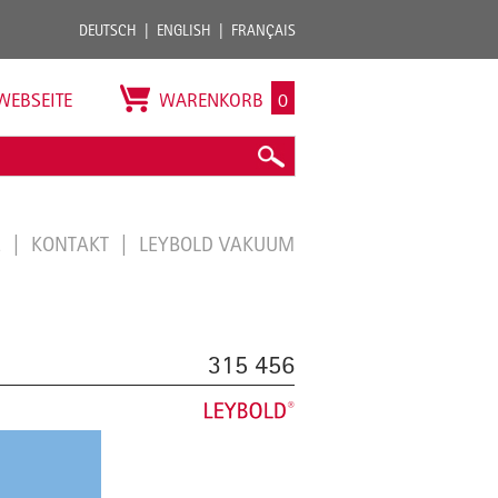
DEUTSCH
ENGLISH
FRANÇAIS
WEBSEITE
WARENKORB
0
E
KONTAKT
LEYBOLD VAKUUM
315 456