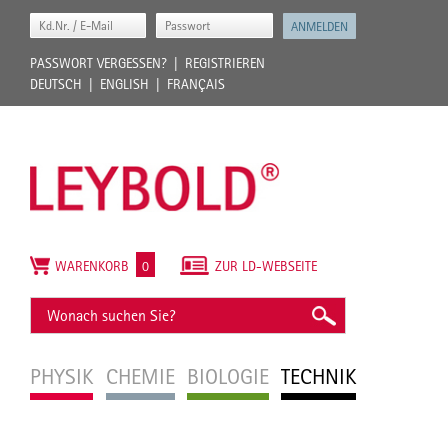
PASSWORT VERGESSEN?
REGISTRIEREN
DEUTSCH
ENGLISH
FRANÇAIS
WARENKORB
0
ZUR LD-WEBSEITE
PHYSIK
CHEMIE
BIOLOGIE
TECHNIK