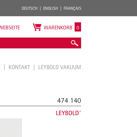
DEUTSCH
ENGLISH
FRANÇAIS
WEBSEITE
WARENKORB
0
E
KONTAKT
LEYBOLD VAKUUM
474 140