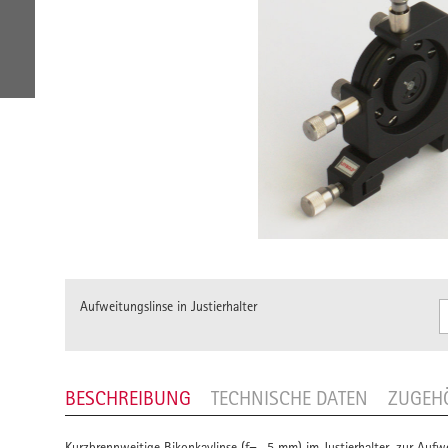
Aufweitungslinse in Justierhalter
BESCHREIBUNG
TECHNISCHE DATEN
ZUGEH
Kurzbrennweitige Bikonkavlinse (f= -5 mm) im Justierhalter, zur Aufwei