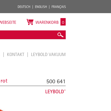
DEUTSCH
ENGLISH
FRANÇAIS
WEBSEITE
WARENKORB
0
E
KONTAKT
LEYBOLD VAKUUM
 rot
500 641