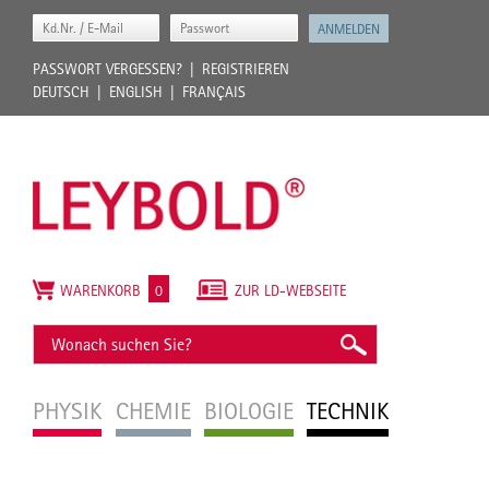
PASSWORT VERGESSEN?
REGISTRIEREN
DEUTSCH
ENGLISH
FRANÇAIS
WARENKORB
0
ZUR LD-WEBSEITE
PHYSIK
CHEMIE
BIOLOGIE
TECHNIK