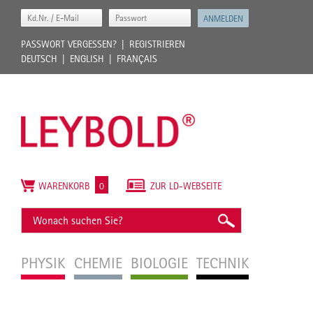
PASSWORT VERGESSEN?
REGISTRIEREN
DEUTSCH
ENGLISH
FRANÇAIS
WARENKORB
0
ZUR LD-WEBSEITE
PHYSIK
CHEMIE
BIOLOGIE
TECHNIK