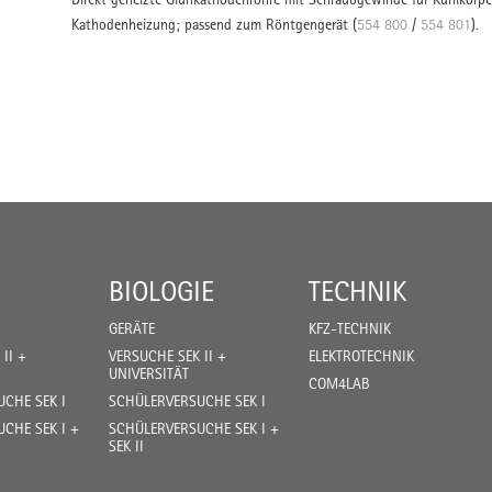
Kathodenheizung; passend zum Röntgengerät (
554 800
/
554 801
).
BIOLOGIE
TECHNIK
GERÄTE
KFZ-TECHNIK
II +
VERSUCHE SEK II +
ELEKTROTECHNIK
UNIVERSITÄT
COM4LAB
CHE SEK I
SCHÜLERVERSUCHE SEK I
CHE SEK I +
SCHÜLERVERSUCHE SEK I +
SEK II