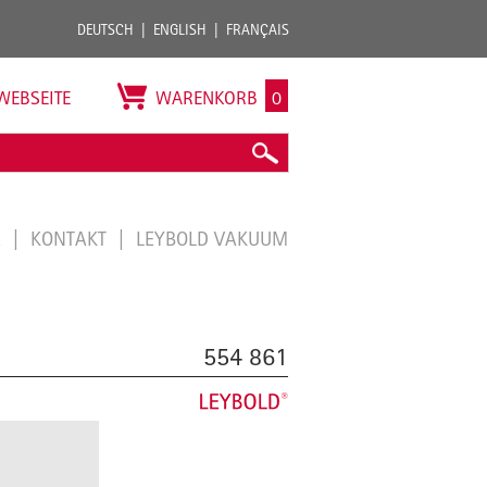
DEUTSCH
ENGLISH
FRANÇAIS
WEBSEITE
WARENKORB
0
E
KONTAKT
LEYBOLD VAKUUM
554 861