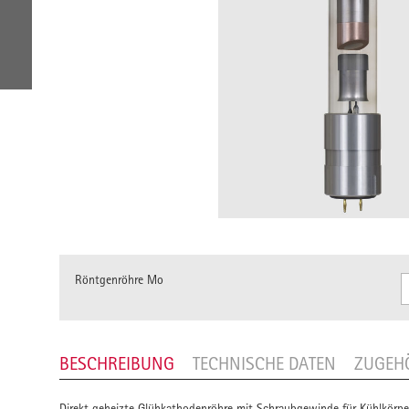
Röntgenröhre Mo
BESCHREIBUNG
TECHNISCHE DATEN
ZUGEH
Direkt geheizte Glühkathodenröhre mit Schraubgewinde für Kühlkörper