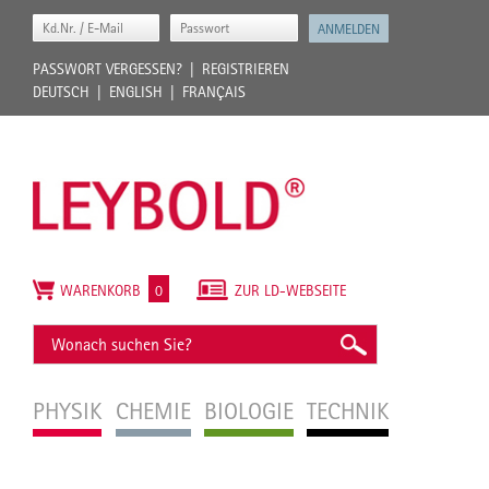
PASSWORT VERGESSEN?
REGISTRIEREN
DEUTSCH
ENGLISH
FRANÇAIS
WARENKORB
0
ZUR LD-WEBSEITE
PHYSIK
CHEMIE
BIOLOGIE
TECHNIK