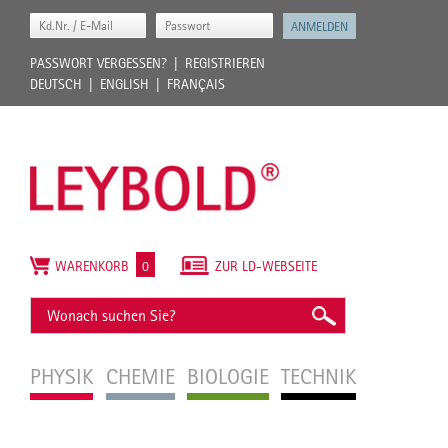
PASSWORT VERGESSEN?
REGISTRIEREN
DEUTSCH
ENGLISH
FRANÇAIS
WARENKORB
0
ZUR LD-WEBSEITE
PHYSIK
CHEMIE
BIOLOGIE
TECHNIK