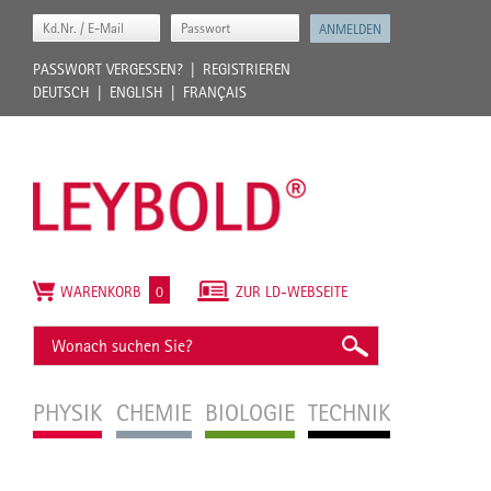
PASSWORT VERGESSEN?
REGISTRIEREN
DEUTSCH
ENGLISH
FRANÇAIS
WARENKORB
0
ZUR LD-WEBSEITE
PHYSIK
CHEMIE
BIOLOGIE
TECHNIK