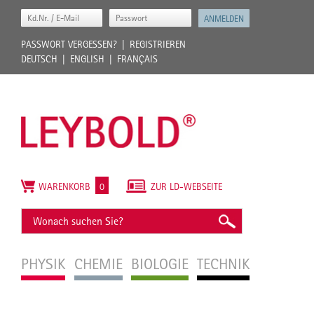
PASSWORT VERGESSEN?
REGISTRIEREN
DEUTSCH
ENGLISH
FRANÇAIS
WARENKORB
0
ZUR LD-WEBSEITE
PHYSIK
CHEMIE
BIOLOGIE
TECHNIK