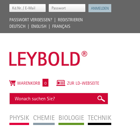
PASSWORT VERGESSEN?
REGISTRIEREN
DEUTSCH
ENGLISH
FRANÇAIS
WARENKORB
0
ZUR LD-WEBSEITE
PHYSIK
CHEMIE
BIOLOGIE
TECHNIK