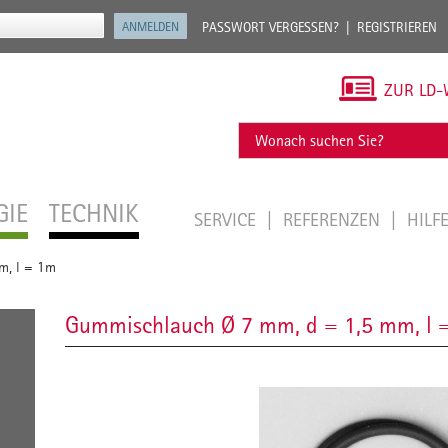
PASSWORT VERGESSEN?
REGISTRIEREN
ZUR LD-
GIE
TECHNIK
SERVICE
REFERENZEN
HILF
m, l = 1m
Gummischlauch Ø 7 mm, d = 1,5 mm, l 