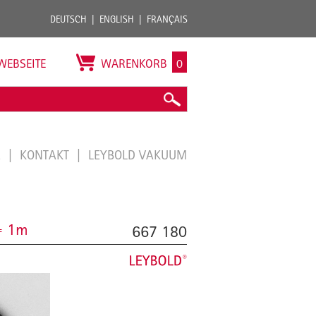
DEUTSCH
ENGLISH
FRANÇAIS
WEBSEITE
WARENKORB
0
E
KONTAKT
LEYBOLD VAKUUM
= 1m
667 180