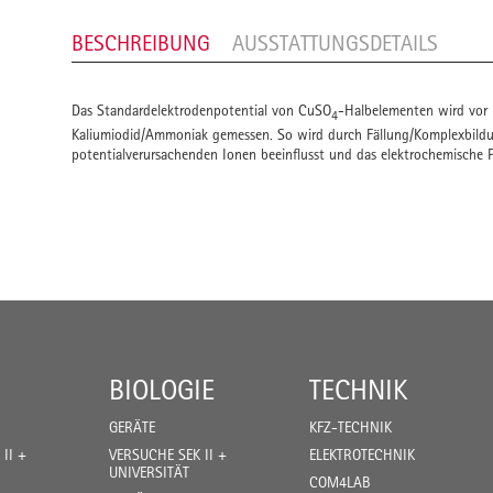
BESCHREIBUNG
AUSSTATTUNGSDETAILS
Das Standardelektrodenpotential von CuSO
-Halbelementen wird vor
4
Kaliumiodid/Ammoniak gemessen. So wird durch Fällung/Komplexbildu
potentialverursachenden Ionen beeinflusst und das elektrochemische P
BIOLOGIE
TECHNIK
GERÄTE
KFZ-TECHNIK
II +
VERSUCHE SEK II +
ELEKTROTECHNIK
UNIVERSITÄT
COM4LAB