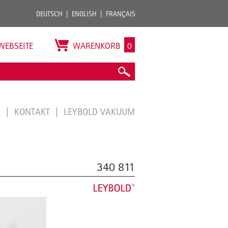
DEUTSCH
ENGLISH
FRANÇAIS
WEBSEITE
WARENKORB
0
E
KONTAKT
LEYBOLD VAKUUM
340 811