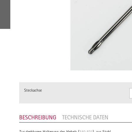
Steckachse
BESCHREIBUNG
TECHNISCHE DATEN
Zur drehbaren Halterung des Hebels (
340 831
), aus Stahl.