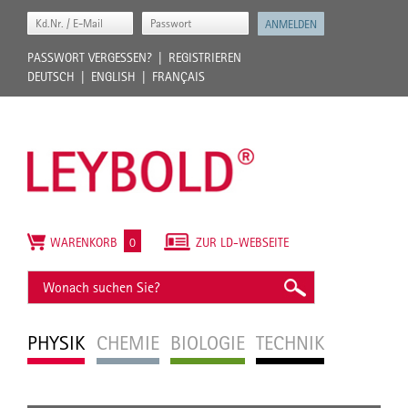
PASSWORT VERGESSEN?
REGISTRIEREN
DEUTSCH
ENGLISH
FRANÇAIS
WARENKORB
0
ZUR LD-WEBSEITE
PHYSIK
CHEMIE
BIOLOGIE
TECHNIK