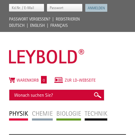
PASSWORT VERGESSEN?
REGISTRIEREN
DEUTSCH
ENGLISH
FRANÇAIS
WARENKORB
0
ZUR LD-WEBSEITE
PHYSIK
CHEMIE
BIOLOGIE
TECHNIK