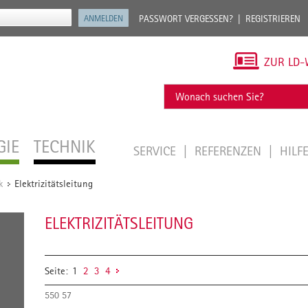
PASSWORT VERGESSEN?
REGISTRIEREN
ZUR LD-
GIE
TECHNIK
SERVICE
REFERENZEN
HILF
k
Elektrizitätsleitung
/
ELEKTRIZITÄTSLEITUNG
Seite:
1
2
3
4
550 57