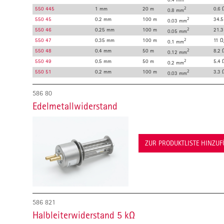
550 445
1 mm
20 m
2
0.6 
0.8 mm
550 45
0.2 mm
100 m
2
34.5
0.03 mm
550 46
0.25 mm
100 m
2
21.3
0.05 mm
550 47
0.35 mm
100 m
2
11 Ω
0.1 mm
550 48
0.4 mm
50 m
2
8.2 
0.12 mm
550 49
0.5 mm
50 m
2
5.4 
0.2 mm
550 51
0.2 mm
100 m
2
3.3 
0.03 mm
586 80
Edelmetallwiderstand
ZUR PRODUKTLISTE HINZU
586 821
Halbleiterwiderstand 5 kΩ