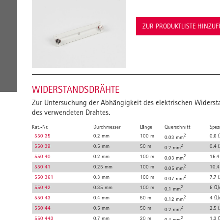
ZUR PRODUKTLISTE HINZU
WIDERSTANDSDRÄHTE
Zur Untersuchung der Abhängigkeit des elektrischen Widerst
des verwendeten Drahtes.
Kat.-Nr.
Durchmesser
Länge
Querschnitt
Spez
550 35
0.2 mm
100 m
2
0.6 
0.03 mm
550 39
0.5 mm
50 m
2
0.4 
0.2 mm
550 40
0.2 mm
100 m
2
15.4
0.03 mm
550 41
0.25 mm
100 m
2
10.4
0.05 mm
550 361
0.3 mm
100 m
2
7.7 
0.07 mm
550 42
0.35 mm
100 m
2
5 Ω
0.1 mm
550 43
0.4 mm
50 m
2
4 Ω
0.12 mm
550 44
0.5 mm
50 m
2
2.5 
0.2 mm
550 443
0.7 mm
20 m
2
1.3 
0.4 mm