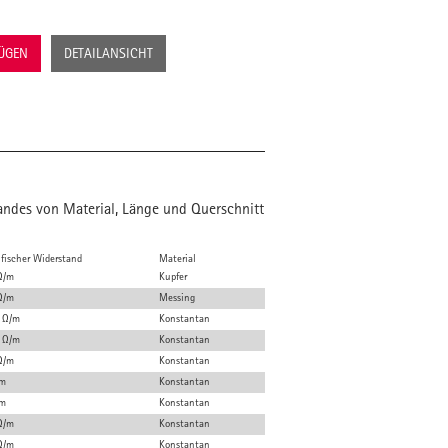
FÜGEN
DETAILANSICHT
andes von Material, Länge und Querschnitt
ifischer Widerstand
Material
Ω/m
Kupfer
Ω/m
Messing
 Ω/m
Konstantan
 Ω/m
Konstantan
Ω/m
Konstantan
/m
Konstantan
/m
Konstantan
Ω/m
Konstantan
Ω/m
Konstantan