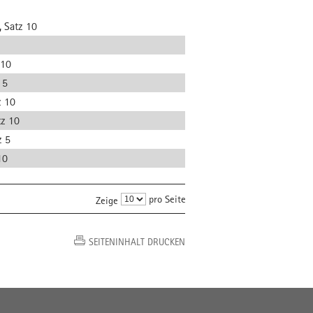
, Satz 10
 10
 5
z 10
tz 10
z 5
10
pro Seite
Zeige
SEITENINHALT DRUCKEN