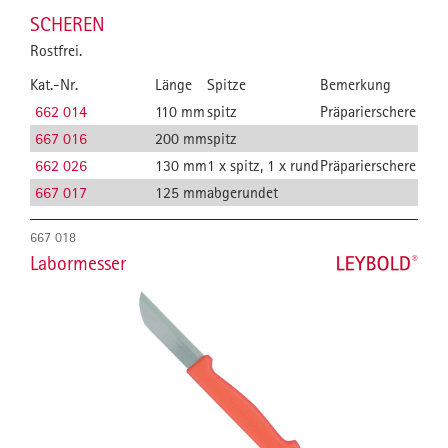
SCHEREN
Rostfrei.
Kat.-Nr.
Länge
Spitze
Bemerkung
662 014
110 mm
spitz
Präparierschere
667 016
200 mm
spitz
662 026
130 mm
1 x spitz, 1 x rund
Präparierschere
667 017
125 mm
abgerundet
667 018
Labormesser