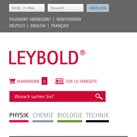
PASSWORT VERGESSEN?
REGISTRIEREN
DEUTSCH
ENGLISH
FRANÇAIS
WARENKORB
0
ZUR LD-WEBSEITE
PHYSIK
CHEMIE
BIOLOGIE
TECHNIK