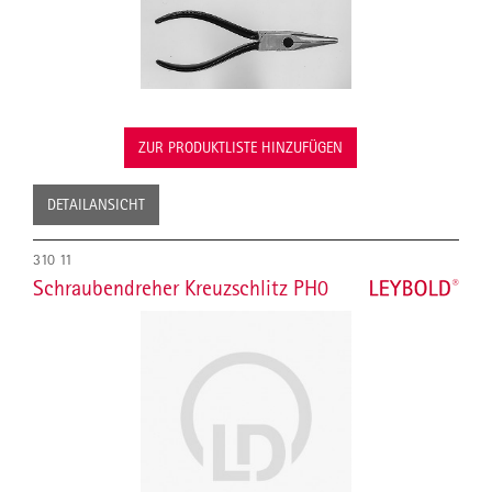
ZUR PRODUKTLISTE HINZUFÜGEN
DETAILANSICHT
310 11
Schraubendreher Kreuzschlitz PH0