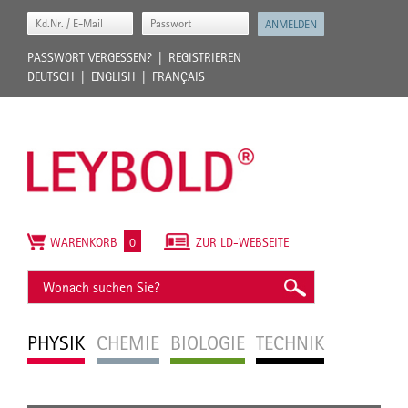
PASSWORT VERGESSEN?
REGISTRIEREN
DEUTSCH
ENGLISH
FRANÇAIS
WARENKORB
0
ZUR LD-WEBSEITE
PHYSIK
CHEMIE
BIOLOGIE
TECHNIK