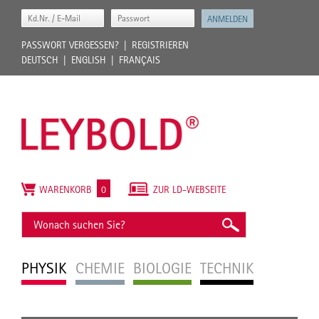
PASSWORT VERGESSEN?
REGISTRIEREN
DEUTSCH
ENGLISH
FRANÇAIS
WARENKORB
0
ZUR LD-WEBSEITE
PHYSIK
CHEMIE
BIOLOGIE
TECHNIK