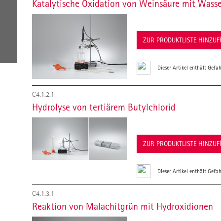
Katalytische Oxidation von Weinsäure mit Wasse
ZUR PRODUKTLISTE HINZU
Dieser Artikel enthält Gefah
C4.1.2.1
Hydrolyse von tertiärem Butylchlorid
ZUR PRODUKTLISTE HINZU
Dieser Artikel enthält Gefah
C4.1.3.1
Reaktion von Malachitgrün mit Hydroxidionen