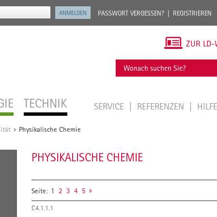
PASSWORT VERGESSEN?
REGISTRIEREN
ZUR LD-
GIE
TECHNIK
SERVICE
REFERENZEN
HILF
ität
Physikalische Chemie
/
PHYSIKALISCHE CHEMIE
Seite:
1
2
3
4
5
C4.1.1.1