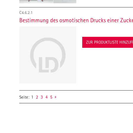
C4.6.2.1
Bestimmung des osmotischen Drucks einer Zuck
ZUR PRODUKTLISTE HINZU
Seite:
1
2
3
4
5