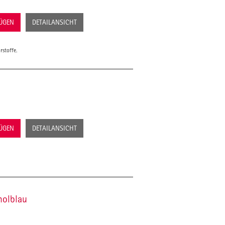
FÜGEN
DETAILANSICHT
rstoffe.
FÜGEN
DETAILANSICHT
molblau