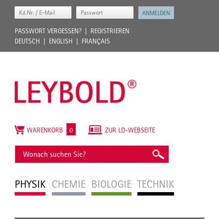
PASSWORT VERGESSEN?
REGISTRIEREN
DEUTSCH
ENGLISH
FRANÇAIS
WARENKORB
0
ZUR LD-WEBSEITE
PHYSIK
CHEMIE
BIOLOGIE
TECHNIK