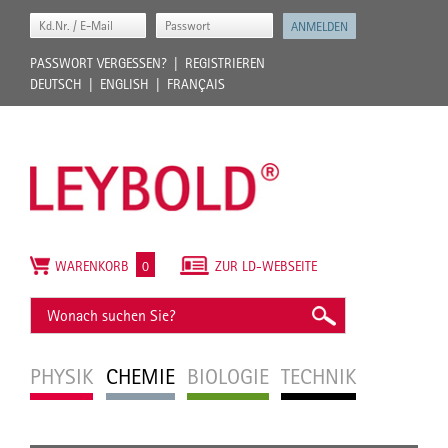
PASSWORT VERGESSEN?
REGISTRIEREN
DEUTSCH
ENGLISH
FRANÇAIS
WARENKORB
0
ZUR LD-WEBSEITE
PHYSIK
CHEMIE
BIOLOGIE
TECHNIK