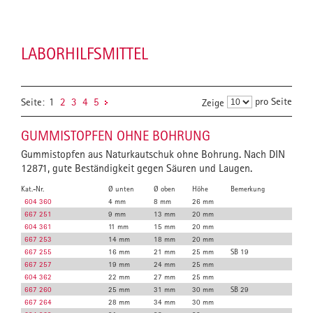
LABORHILFSMITTEL
pro Seite
Seite:
1
2
3
4
5
Zeige
GUMMISTOPFEN OHNE BOHRUNG
Gummistopfen aus Naturkautschuk ohne Bohrung. Nach DIN
12871, gute Beständigkeit gegen Säuren und Laugen.
Kat.-Nr.
Ø unten
Ø oben
Höhe
Bemerkung
604 360
4 mm
8 mm
26 mm
667 251
9 mm
13 mm
20 mm
604 361
11 mm
15 mm
20 mm
667 253
14 mm
18 mm
20 mm
667 255
16 mm
21 mm
25 mm
SB 19
667 257
19 mm
24 mm
25 mm
604 362
22 mm
27 mm
25 mm
667 260
25 mm
31 mm
30 mm
SB 29
667 264
28 mm
34 mm
30 mm