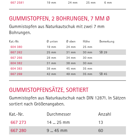
667 2581
19 mm
24 mm
25 mm
6 mm
GUMMISTOPFEN, 2 BOHRUNGEN, 7 MM Ø
Gummistopfen aus Naturkautschuk mit zwei 7 mm
Bohrungen.
Kat.-Nr.
Ø unten
Ø oben
Höhe
Bemerkung
604 380
19 mm
24 mm
25 mm
667 262
25 mm
31 mm
30 mm
SB 29
667 266
28 mm
34 mm
30 mm
604 382
31 mm
38 mm
30 mm
604 383
38 mm
45 mm
35 mm
667 269
42 mm
49 mm
35 mm
SB 45
GUMMISTOPFENSÄTZE, SORTIERT
Gummistopfen aus Naturkautschuk nach DIN 12871. In Sätzen
sortiert nach Größenangaben.
Kat.-Nr.
Durchmesser
Anzahl
667 273
14 ... 25 mm
13
667 280
9 ... 45 mm
60