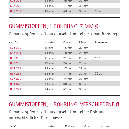
604 363
31 mm
38 mm
30 mm
667 270
34 mm
41 mm
35 mm
667 267
42 mm
49 mm
35 mm
SB 45
GUMMISTOPFEN, 1 BOHRUNG, 7 MM Ø
Gummistopfen aus Naturkautschuk mit einer 7 mm Bohrung.
Kat.-Nr.
Ø unten
Ø oben
Höhe
Bemerkung
604 370
11 mm
15 mm
20 mm
667 254
14 mm
18 mm
20 mm
667 256
16 mm
21 mm
25 mm
SB 19
667 258
19 mm
24 mm
25 mm
604 371
22 mm
27 mm
25 mm
667 261
25 mm
31 mm
30 mm
SB 29
667 265
28 mm
34 mm
30 mm
604 372
31 mm
38 mm
30 mm
667 271
34 mm
41 mm
35 mm
GUMMISTOPFEN, 1 BOHRUNG, VERSCHIEDENE Ø
Gummistopfen aus Naturkautschuk mit einer Bohrung
unterschiedlicher Durchmesser.
Kat.-Nr.
Ø unten
Ø oben
Höhe
Bohrung