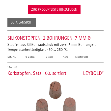
ZUR PRODUKTLISTE HINZUFÜGEN
DETAILANSICHT
SILIKONSTOPFEN, 2 BOHRUNGEN, 7 MM Ø
Stopfen aus Silikonkautschuk mit zwei 7 mm Bohrungen.
Temperaturbeständigkeit -50 ... 250 °C.
Kat.-Nr.
Ø unten
Ø oben
Höhe
Stopfenbett
667 281
Korkstopfen, Satz 100, sortiert