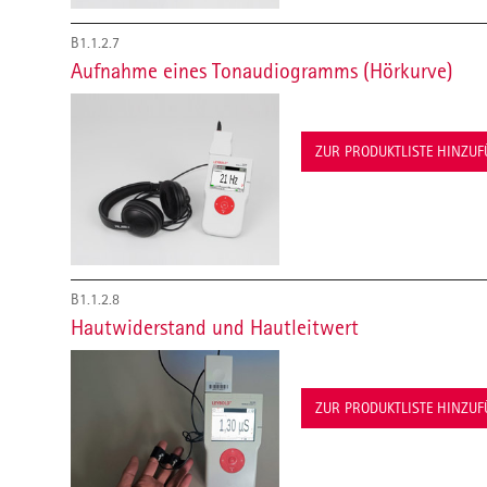
B1.1.2.7
Aufnahme eines Tonaudiogramms (Hörkurve)
ZUR PRODUKTLISTE HINZU
B1.1.2.8
Hautwiderstand und Hautleitwert
ZUR PRODUKTLISTE HINZU