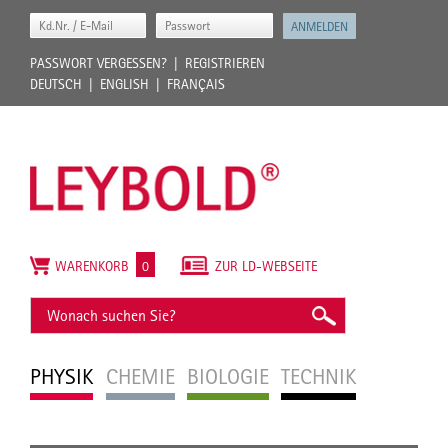
PASSWORT VERGESSEN?
REGISTRIEREN
DEUTSCH
ENGLISH
FRANÇAIS
WARENKORB
0
ZUR LD-WEBSEITE
PHYSIK
CHEMIE
BIOLOGIE
TECHNIK