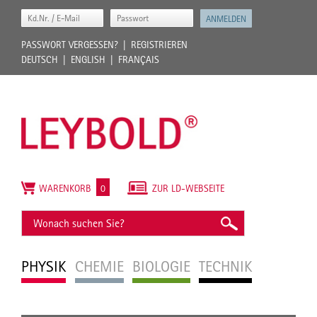
PASSWORT VERGESSEN?
REGISTRIEREN
DEUTSCH
ENGLISH
FRANÇAIS
WARENKORB
0
ZUR LD-WEBSEITE
PHYSIK
CHEMIE
BIOLOGIE
TECHNIK