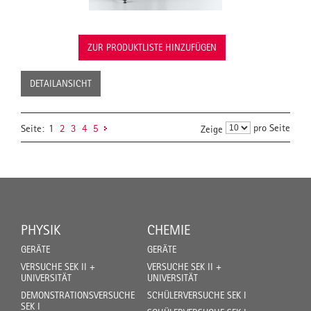
ZUR PRODUKTLISTE HINZUFÜGEN
DETAILANSICHT
pro Seite
Seite:
1
2
3
4
5
Zeige
PHYSIK
CHEMIE
GERÄTE
GERÄTE
VERSUCHE SEK II +
VERSUCHE SEK II +
UNIVERSITÄT
UNIVERSITÄT
DEMONSTRATIONSVERSUCHE
SCHÜLERVERSUCHE SEK I
SEK I