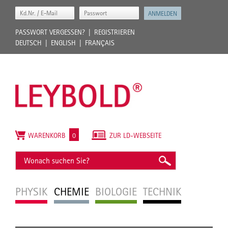
PASSWORT VERGESSEN?
REGISTRIEREN
DEUTSCH
ENGLISH
FRANÇAIS
WARENKORB
0
ZUR LD-WEBSEITE
PHYSIK
CHEMIE
BIOLOGIE
TECHNIK