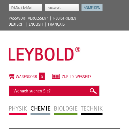
PASSWORT VERGESSEN?
REGISTRIEREN
DEUTSCH
ENGLISH
FRANÇAIS
WARENKORB
0
ZUR LD-WEBSEITE
PHYSIK
CHEMIE
BIOLOGIE
TECHNIK