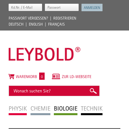
PASSWORT VERGESSEN?
REGISTRIEREN
DEUTSCH
ENGLISH
FRANÇAIS
WARENKORB
0
ZUR LD-WEBSEITE
PHYSIK
CHEMIE
BIOLOGIE
TECHNIK