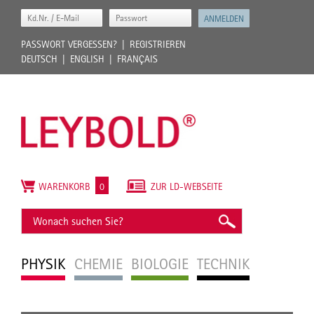
PASSWORT VERGESSEN?
REGISTRIEREN
DEUTSCH
ENGLISH
FRANÇAIS
WARENKORB
0
ZUR LD-WEBSEITE
PHYSIK
CHEMIE
BIOLOGIE
TECHNIK