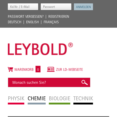
PASSWORT VERGESSEN?
REGISTRIEREN
DEUTSCH
ENGLISH
FRANÇAIS
WARENKORB
0
ZUR LD-WEBSEITE
PHYSIK
CHEMIE
BIOLOGIE
TECHNIK