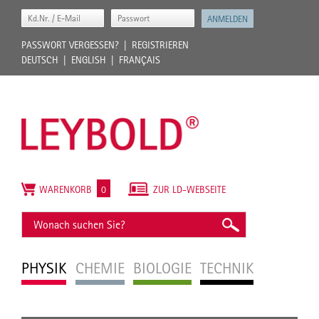
PASSWORT VERGESSEN?
REGISTRIEREN
DEUTSCH
ENGLISH
FRANÇAIS
WARENKORB
0
ZUR LD-WEBSEITE
PHYSIK
CHEMIE
BIOLOGIE
TECHNIK