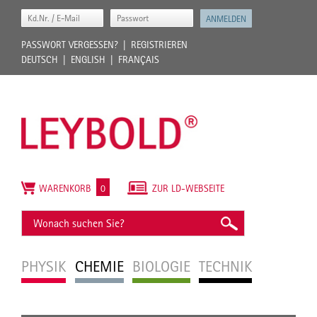
PASSWORT VERGESSEN?
REGISTRIEREN
DEUTSCH
ENGLISH
FRANÇAIS
WARENKORB
0
ZUR LD-WEBSEITE
PHYSIK
CHEMIE
BIOLOGIE
TECHNIK