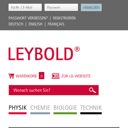
PASSWORT VERGESSEN?
REGISTRIEREN
DEUTSCH
ENGLISH
FRANÇAIS
WARENKORB
0
ZUR LD-WEBSEITE
PHYSIK
CHEMIE
BIOLOGIE
TECHNIK