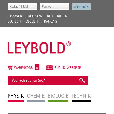
PASSWORT VERGESSEN?
REGISTRIEREN
DEUTSCH
ENGLISH
FRANÇAIS
WARENKORB
0
ZUR LD-WEBSEITE
PHYSIK
CHEMIE
BIOLOGIE
TECHNIK