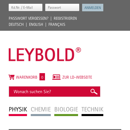
PASSWORT VERGESSEN?
REGISTRIEREN
DEUTSCH
ENGLISH
FRANÇAIS
WARENKORB
0
ZUR LD-WEBSEITE
PHYSIK
CHEMIE
BIOLOGIE
TECHNIK