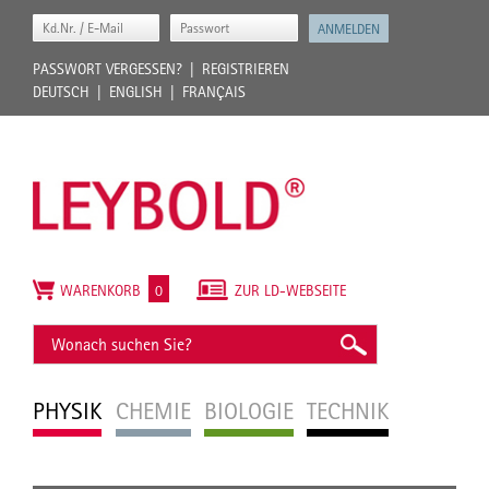
PASSWORT VERGESSEN?
REGISTRIEREN
DEUTSCH
ENGLISH
FRANÇAIS
WARENKORB
0
ZUR LD-WEBSEITE
PHYSIK
CHEMIE
BIOLOGIE
TECHNIK