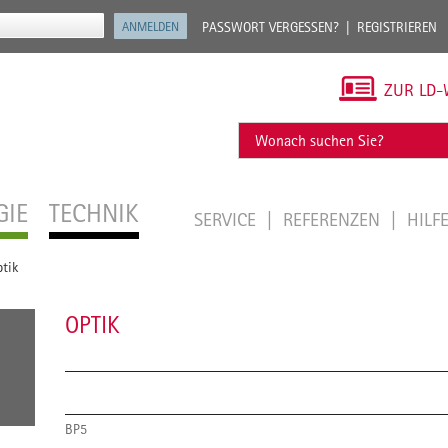
PASSWORT VERGESSEN?
REGISTRIEREN
ZUR LD-
GIE
TECHNIK
SERVICE
REFERENZEN
HILF
tik
OPTIK
BP5