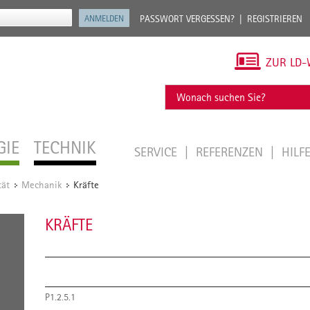
PASSWORT VERGESSEN?
REGISTRIEREN
ZUR LD-
GIE
TECHNIK
SERVICE
REFERENZEN
HILF
tät
Mechanik
Kräfte
/
/
KRÄFTE
P1.2.5.1