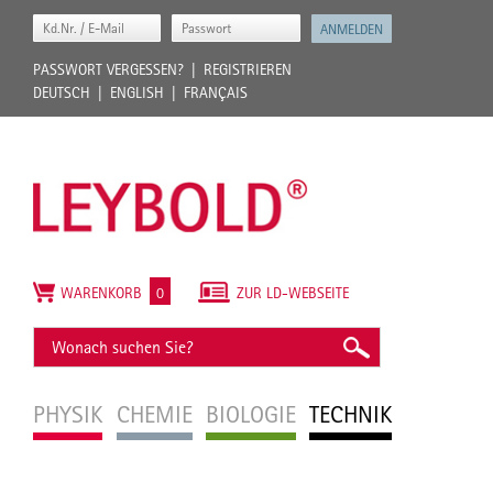
PASSWORT VERGESSEN?
REGISTRIEREN
DEUTSCH
ENGLISH
FRANÇAIS
WARENKORB
0
ZUR LD-WEBSEITE
PHYSIK
CHEMIE
BIOLOGIE
TECHNIK