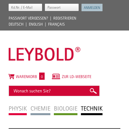
PASSWORT VERGESSEN?
REGISTRIEREN
DEUTSCH
ENGLISH
FRANÇAIS
WARENKORB
0
ZUR LD-WEBSEITE
PHYSIK
CHEMIE
BIOLOGIE
TECHNIK