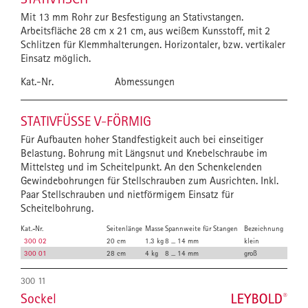
Mit 13 mm Rohr zur Besfestigung an Stativstangen.
Arbeitsfläche 28 cm x 21 cm, aus weißem Kunsstoff, mit 2
Schlitzen für Klemmhalterungen. Horizontaler, bzw. vertikaler
Einsatz möglich.
Kat.-Nr.
Abmessungen
STATIVFÜSSE V-FÖRMIG
Für Aufbauten hoher Standfestigkeit auch bei einseitiger
Belastung. Bohrung mit Längsnut und Knebelschraube im
Mittelsteg und im Scheitelpunkt. An den Schenkelenden
Gewindebohrungen für Stellschrauben zum Ausrichten. Inkl.
Paar Stellschrauben und nietförmigem Einsatz für
Scheitelbohrung.
Kat.-Nr.
Seitenlänge
Masse
Spannweite für Stangen
Bezeichnung
300 02
20 cm
1.3 kg
8 ... 14 mm
klein
300 01
28 cm
4 kg
8 ... 14 mm
groß
300 11
Sockel