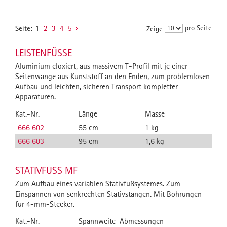
pro Seite
Seite:
1
2
3
4
5
Zeige
LEISTENFÜSSE
Aluminium eloxiert, aus massivem T-Profil mit je einer
Seitenwange aus Kunststoff an den Enden, zum problemlosen
Aufbau und leichten, sicheren Transport kompletter
Apparaturen.
Kat.-Nr.
Länge
Masse
666 602
55 cm
1 kg
666 603
95 cm
1,6 kg
STATIVFUSS MF
Zum Aufbau eines variablen Stativfußsystemes. Zum
Einspannen von senkrechten Stativstangen. Mit Bohrungen
für 4-mm-Stecker.
Kat.-Nr.
Spannweite
Abmessungen