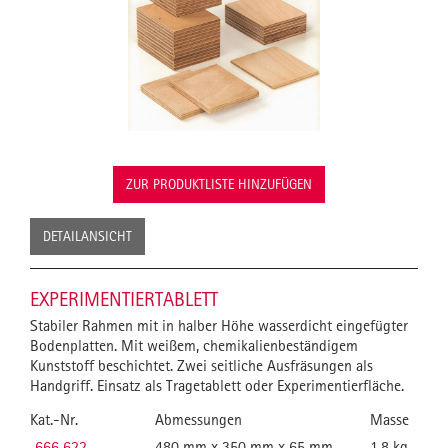
ZUR PRODUKTLISTE HINZUFÜGEN
DETAILANSICHT
EXPERIMENTIERTABLETT
Stabiler Rahmen mit in halber Höhe wasserdicht eingefügter
Bodenplatten. Mit weißem, chemikalienbeständigem
Kunststoff beschichtet. Zwei seitliche Ausfräsungen als
Handgriff. Einsatz als Tragetablett oder Experimentierfläche.
Kat.-Nr.
Abmessungen
Masse
666 622
480 mm x 350 mm x 65 mm
1,8 kg