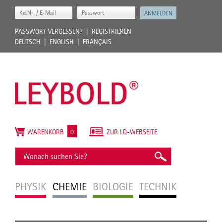
PASSWORT VERGESSEN?
REGISTRIEREN
DEUTSCH
ENGLISH
FRANÇAIS
WARENKORB
0
ZUR LD-WEBSEITE
PHYSIK
CHEMIE
BIOLOGIE
TECHNIK