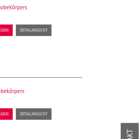
robekörpers
FÜGEN
DETAILANSICHT
obekörpers
FÜGEN
DETAILANSICHT