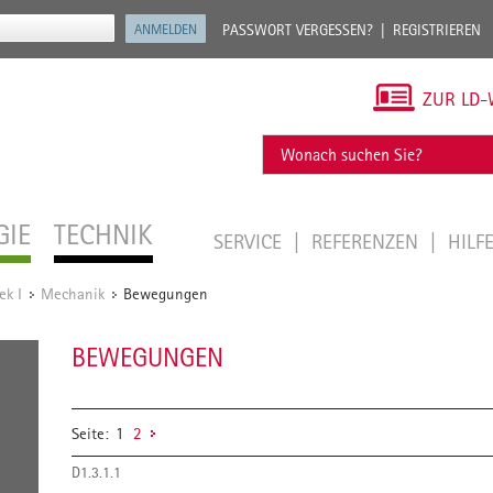
PASSWORT VERGESSEN?
REGISTRIEREN
ZUR LD-
GIE
TECHNIK
SERVICE
REFERENZEN
HILF
ek I
Mechanik
Bewegungen
/
/
BEWEGUNGEN
Seite:
1
2
D1.3.1.1