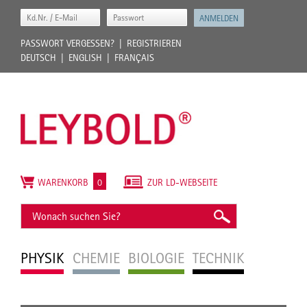
PASSWORT VERGESSEN?
REGISTRIEREN
DEUTSCH
ENGLISH
FRANÇAIS
WARENKORB
0
ZUR LD-WEBSEITE
PHYSIK
CHEMIE
BIOLOGIE
TECHNIK