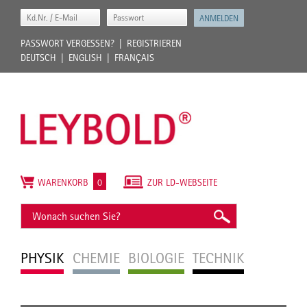
PASSWORT VERGESSEN?
REGISTRIEREN
DEUTSCH
ENGLISH
FRANÇAIS
WARENKORB
0
ZUR LD-WEBSEITE
PHYSIK
CHEMIE
BIOLOGIE
TECHNIK