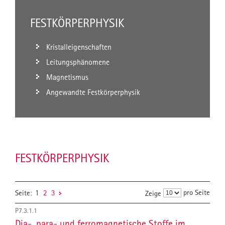
FESTKÖRPERPHYSIK
Kristalleigenschaften
Leitungsphänomene
Magnetismus
Angewandte Festkörperphysik
FESTKÖRPERPHYSIK
pro Seite
Seite:
1
2
3
Zeige
P7.3.1.1
Dia-, para- und ferromagnetische Stoffe im