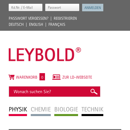
PASSWORT VERGESSEN?
REGISTRIEREN
DEUTSCH
ENGLISH
FRANÇAIS
WARENKORB
0
ZUR LD-WEBSEITE
PHYSIK
CHEMIE
BIOLOGIE
TECHNIK