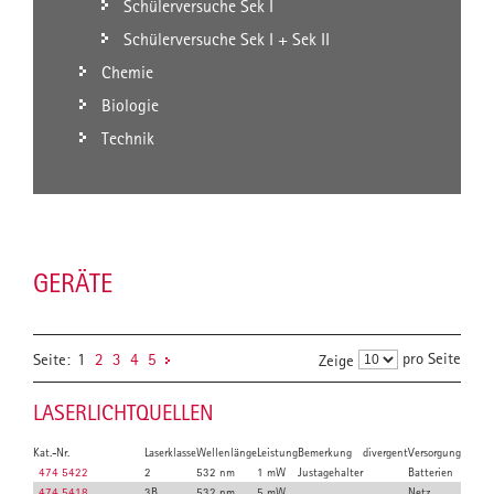
Schülerversuche Sek I
Schülerversuche Sek I + Sek II
Chemie
Biologie
Technik
GERÄTE
pro Seite
Seite:
1
2
3
4
5
Zeige
LASERLICHTQUELLEN
Kat.-Nr.
Laserklasse
Wellenlänge
Leistung
Bemerkung
divergent
Versorgung
474 5422
2
532 nm
1 mW
Justagehalter
Batterien
474 5418
3B
532 nm
5 mW
Netz