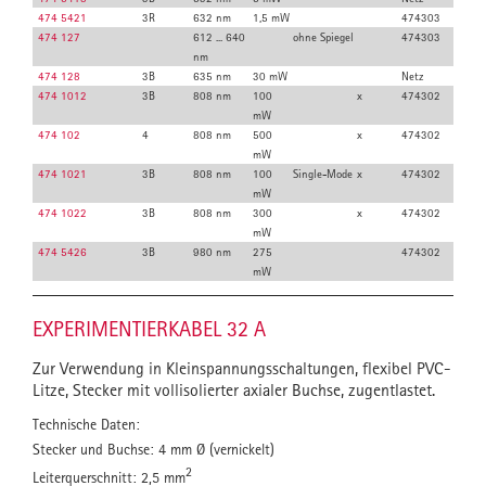
474 5421
3R
632 nm
1,5 mW
474303
474 127
612 ... 640
ohne Spiegel
474303
nm
474 128
3B
635 nm
30 mW
Netz
474 1012
3B
808 nm
100
x
474302
mW
474 102
4
808 nm
500
x
474302
mW
474 1021
3B
808 nm
100
Single-Mode
x
474302
mW
474 1022
3B
808 nm
300
x
474302
mW
474 5426
3B
980 nm
275
474302
mW
EXPERIMENTIERKABEL 32 A
Zur Verwendung in Kleinspannungsschaltungen, flexibel PVC-
Litze, Stecker mit vollisolierter axialer Buchse, zugentlastet.
Technische Daten:
Stecker und Buchse: 4 mm Ø (vernickelt)
2
Leiterquerschnitt: 2,5 mm