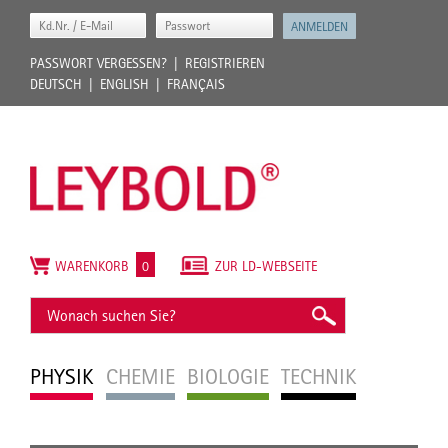
PASSWORT VERGESSEN?
REGISTRIEREN
DEUTSCH
ENGLISH
FRANÇAIS
WARENKORB
0
ZUR LD-WEBSEITE
PHYSIK
CHEMIE
BIOLOGIE
TECHNIK