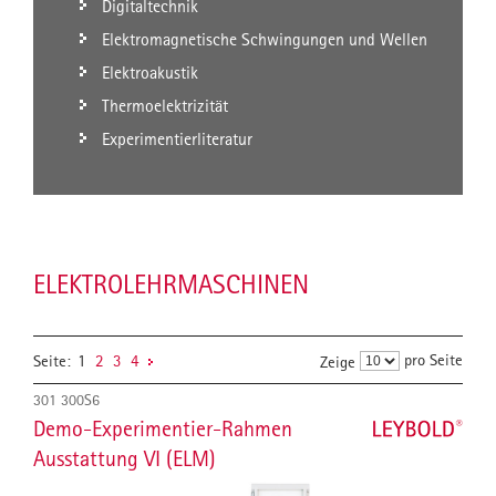
Digitaltechnik
Elektromagnetische Schwingungen und Wellen
Elektroakustik
Thermoelektrizität
Experimentierliteratur
ELEKTROLEHRMASCHINEN
pro Seite
Seite:
1
2
3
4
Zeige
301 300S6
Demo-Experimentier-Rahmen
Ausstattung VI (ELM)