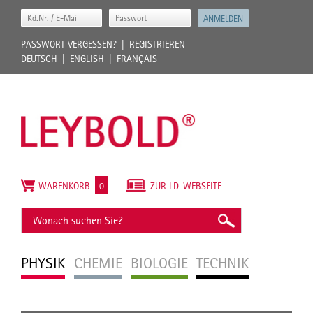
PASSWORT VERGESSEN?
REGISTRIEREN
DEUTSCH
ENGLISH
FRANÇAIS
WARENKORB
0
ZUR LD-WEBSEITE
PHYSIK
CHEMIE
BIOLOGIE
TECHNIK