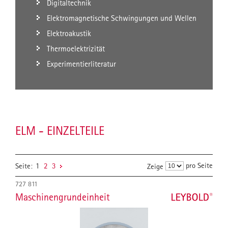
Digitaltechnik
Elektromagnetische Schwingungen und Wellen
Elektroakustik
Thermoelektrizität
Experimentierliteratur
ELM - EINZELTEILE
pro Seite
Seite:
1
2
3
Zeige
727 811
Maschinengrundeinheit