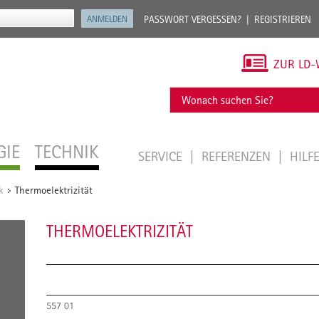
PASSWORT VERGESSEN?
REGISTRIEREN
ZUR LD-
GIE
TECHNIK
SERVICE
REFERENZEN
HILF
k
Thermoelektrizität
/
THERMOELEKTRIZITÄT
557 01