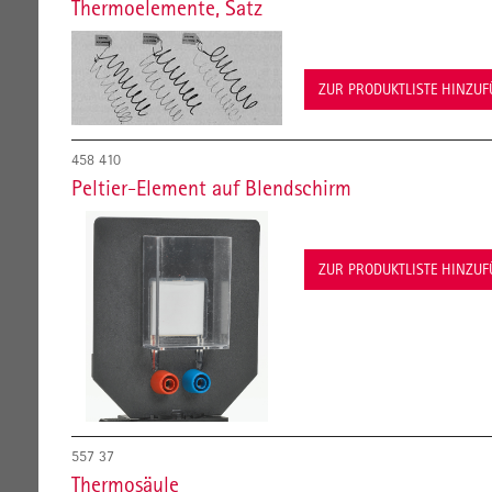
Thermoelemente, Satz
ZUR PRODUKTLISTE HINZU
458 410
Peltier-Element auf Blendschirm
ZUR PRODUKTLISTE HINZU
557 37
Thermosäule